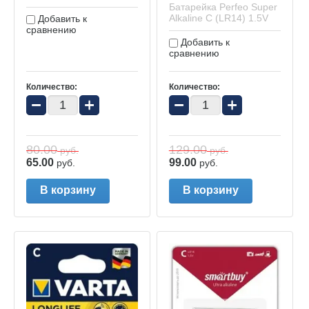
Батарейка Perfeo Super
Alkaline C (LR14) 1.5V
Добавить к
сравнению
Добавить к
сравнению
Количество:
Количество:
−
+
−
+
80.00
129.00
руб.
руб.
65.00
99.00
руб.
руб.
В корзину
В корзину