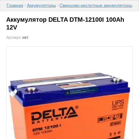
Главная
 / 
Аккумуляторы
 / 
Свинцово-кислотные аккумуляторы
 / 
Аккумулятор DELTA DTМ-12100I 100Ah
12V
Артикул:
нет