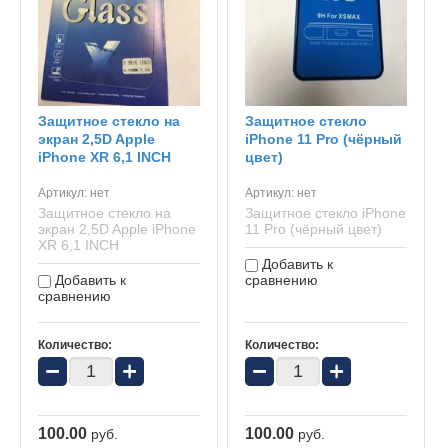
Защитное стекло на
Защитное стекло
экран 2,5D Apple
iPhone 11 Pro (чёрный
iPhone XR 6,1 INCH
цвет)
Артикул:
нет
Артикул:
нет
Защитное стекло на
Защитное стекло iPhone
экран 2,5D Apple iPhone
11 Pro (чёрный цвет)
XR 6,1 INCH
Добавить к
Добавить к
сравнению
сравнению
Количество:
Количество:
−
+
−
+
100.00
100.00
руб.
руб.